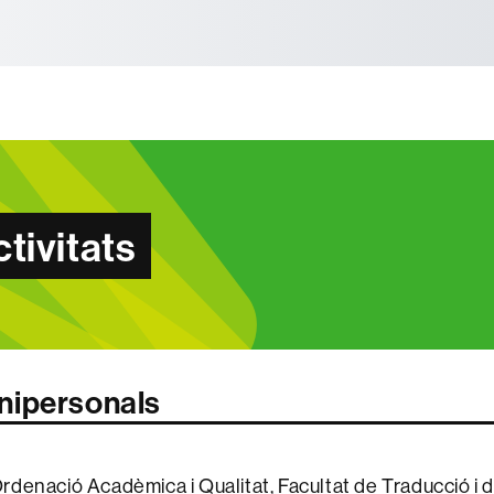
tònoma de Barcelona
ctivitats
nipersonals
denació Acadèmica i Qualitat, Facultat de Traducció i d