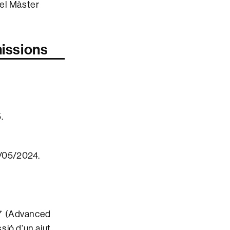
del Màster
missions
.
9/05/2024.
27 (Advanced
ió d’un ajut,