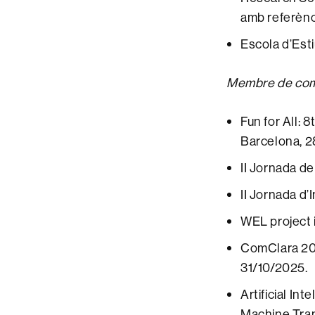
amb referèn
Escola d’Esti
Membre de co
Fun for All: 
Barcelona, 2
II Jornada d
II Jornada d
WEL project i
ComClara 202
31/10/2025.
Artificial In
Machine Tran