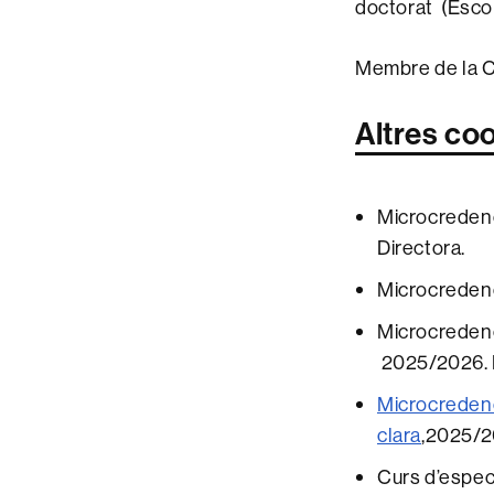
doctorat (Escol
Membre de la C
Altres co
Microcredenc
Directora.
Microcredenc
Microcredenc
2025/2026. D
Microcredenci
clara
,2025/2
Curs d’especi