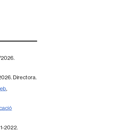
/2026.
2026. Directora.
web
,
icació
21-2022.