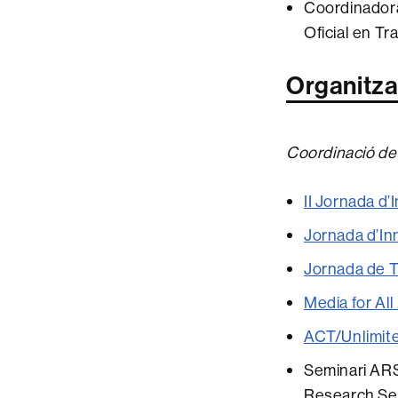
Coordinadora 
Oficial en Tr
Organitzac
Coordinació de
II Jornada d
Jornada d’In
Jornada de T
Media for All
ACT/Unlimit
Seminari ARS
Research Sem