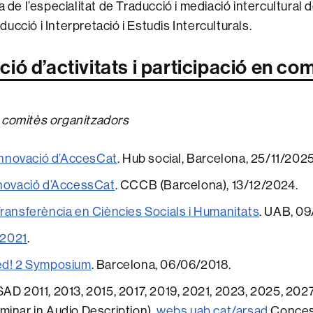
de l’especialitat de Traducció i mediació intercultural 
aducció i Interpretació i Estudis Interculturals.
ió d’activitats i participació en co
 comitès organitzadors
’Innovació d’AccesCat
. Hub social, Barcelona, 25/11/2025
novació d’AccessCat
. CCCB (Barcelona), 13/12/2024.
ransferència en Ciències Socials i Humanitats
. UAB, 0
 2021
.
ed! 2 Symposium
. Barcelona, 06/06/2018.
AD 2011, 2013, 2015, 2017, 2019, 2021, 2023, 2025, 20
inar in Audio Description).
webs.uab.cat/arsad
Concess