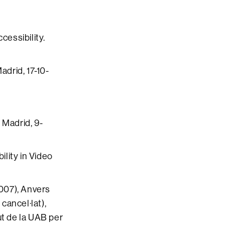
cessibility.
Madrid, 17-10-
Madrid, 9-
ility in Video
2007), Anvers
cancel·lat),
ut de la UAB per