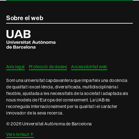
Contacte
Sobre el web
i
Universitat
Autònoma
informació
de
Barcelona
legal
Avís legal
Protecció de dades
Accessibilitat web
Som una universitat capdavantera que imparteix una docència
de qualitat i excel·lència, diversificada, multidisciplinària i
flexible, ajustada a les necessitats de la societat i adaptada als
nous models de l'Europa del coneixement. La UAB és
reconeguda internacionalment per la qualitat i el caràcter
innovador de la seva recerca.
© 2026 Universitat Autònoma de Barcelona
Vers le haut
↑