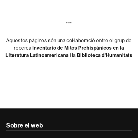
***
Aquestes pàgines són una col·laboració entre el grup de
recerca
Inventario de Mitos Prehispánicos
en la
Literatura Latinoamericana
i la
Biblioteca d'Humanitats
Contacte
Sobre el web
i