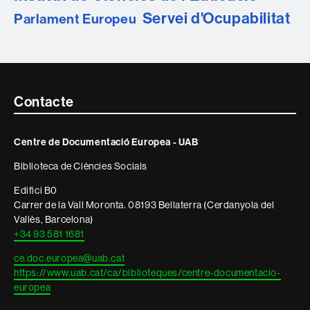
Servei d'Ocupabilitat
Parlament Europeu
Contacte
Contacte
i
Centre de Documentació Europea - UAB
informació
Biblioteca de Ciències Socials
legal
Edifici B0
Carrer de la Vall Moronta. 08193 Bellaterra (Cerdanyola del
Vallès, Barcelona)
+34 93 581 1681
ce.doc.europea@uab.cat
https://www.uab.cat/ca/biblioteques/centre-documentacio-
europea