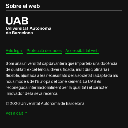
Sobre el web
Universitat
Autònoma
de
Barcelona
Avís legal
Protecció de dades
Accessibilitat web
Som una universitat capdavantera que imparteix una docència
de qualitat i excel·lència, diversificada, multidisciplinària i
flexible, ajustada a les necessitats de la societat i adaptada als
nous models de l'Europa del coneixement. La UAB és
reconeguda internacionalment per la qualitat i el caràcter
innovador de la seva recerca.
© 2026 Universitat Autònoma de Barcelona
Vés a dalt
↑