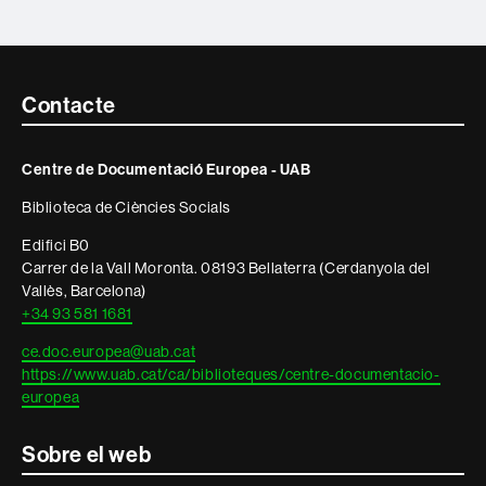
Contacte
Contacte
i
Centre de Documentació Europea - UAB
informació
Biblioteca de Ciències Socials
legal
Edifici B0
Carrer de la Vall Moronta. 08193 Bellaterra (Cerdanyola del
Vallès, Barcelona)
+34 93 581 1681
ce.doc.europea@uab.cat
https://www.uab.cat/ca/biblioteques/centre-documentacio-
europea
Sobre el web