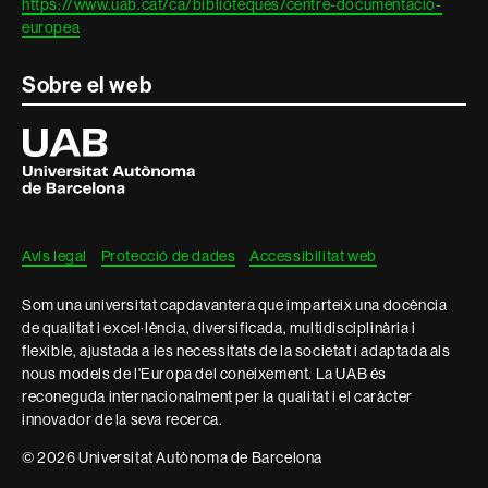
https://www.uab.cat/ca/biblioteques/centre-documentacio-
europea
Sobre el web
Universitat
Autònoma
de
Barcelona
Avís legal
Protecció de dades
Accessibilitat web
Som una universitat capdavantera que imparteix una docència
de qualitat i excel·lència, diversificada, multidisciplinària i
flexible, ajustada a les necessitats de la societat i adaptada als
nous models de l'Europa del coneixement. La UAB és
reconeguda internacionalment per la qualitat i el caràcter
innovador de la seva recerca.
© 2026 Universitat Autònoma de Barcelona