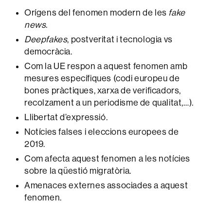
Orígens del fenomen modern de les
fake
news
.
Deepfakes
, postveritat i tecnologia vs
democràcia.
Com la UE respon a aquest fenomen amb
mesures específiques (codi europeu de
bones pràctiques, xarxa de verificadors,
recolzament a un periodisme de qualitat,…).
Llibertat d’expressió.
Notícies falses i eleccions europees de
2019.
Com afecta aquest fenomen a les notícies
sobre la qüestió migratòria.
Amenaces externes associades a aquest
fenomen.