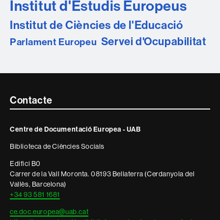
Institut d'Estudis Europeus
Institut de Ciències de l'Educació
Servei d'Ocupabilitat
Parlament Europeu
Contacte
Contacte
i
Centre de Documentació Europea - UAB
informació
Biblioteca de Ciències Socials
legal
Edifici B0
Carrer de la Vall Moronta. 08193 Bellaterra (Cerdanyola del
Vallès, Barcelona)
+34 93 581 1681
ce.doc.europea@uab.cat