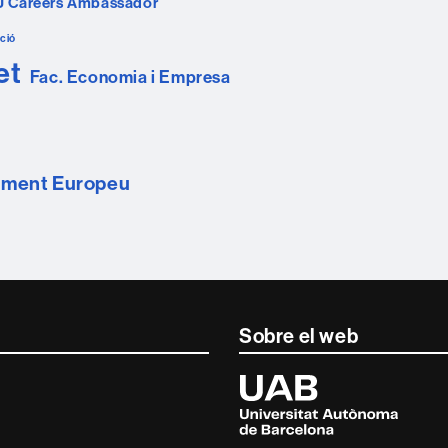
U Careers Ambassador
ció
et
Fac. Economia i Empresa
ament Europeu
Sobre el web
Universitat
Autònoma
de
Barcelona