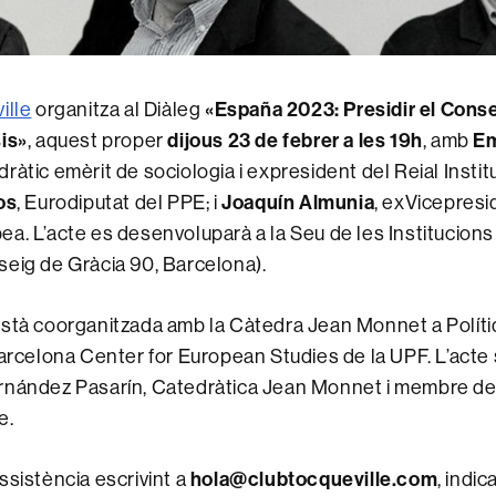
ille
organitza al Diàleg
«España 2023: Presidir el Conse
is»
, aquest proper
dijous 23 de febrer a les 19h
, amb
Em
dràtic emèrit de sociologia i expresident del Reial Instit
os
, Eurodiputat del PPE; i
Joaquín Almunia
, exVicepresi
a. L’acte es desenvoluparà a la Seu de les Institucion
eig de Gràcia 90, Barcelona).
està coorganitzada amb la Càtedra Jean Monnet a Polít
Barcelona Center for European Studies de la UPF. L’act
rnández Pasarín, Catedràtica Jean Monnet i membre de 
e.
ssistència escrivint a
hola@clubtocqueville.com
, indic