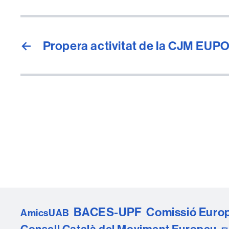
←
Propera activitat de la CJM EUP
BACES-UPF
Comissió Euro
AmicsUAB
Consell Català del Moviment Europeu