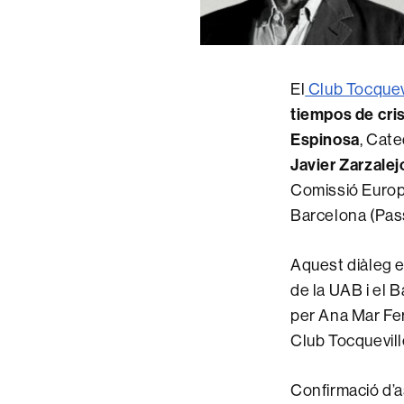
El
Club Tocquev
tiempos de cris
Espinosa
, Cate
Javier Zarzalej
Comissió Europe
Barcelona (Pass
Aquest diàleg 
de la UAB i el 
per Ana Mar Fe
Club Tocquevill
Confirmació d’a