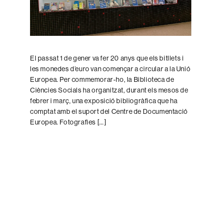
El passat 1 de gener va fer 20 anys que els bitllets i
les monedes d’euro van començar a circular a la Unió
Europea. Per commemorar-ho, la Biblioteca de
Ciències Socials ha organitzat, durant els mesos de
febrer i març, una exposició bibliogràfica que ha
comptat amb el suport del Centre de Documentació
Europea. Fotografìes […]