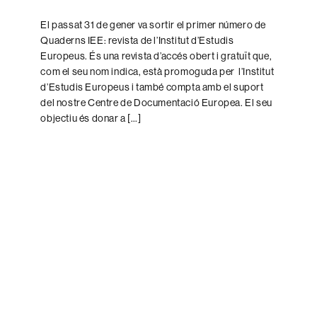
El passat 31 de gener va sortir el primer número de
Quaderns IEE: revista de l’Institut d’Estudis
Europeus. És una revista d’accés obert i gratuït que,
com el seu nom indica, està promoguda per l’Institut
d’Estudis Europeus i també compta amb el suport
del nostre Centre de Documentació Europea. El seu
objectiu és donar a […]