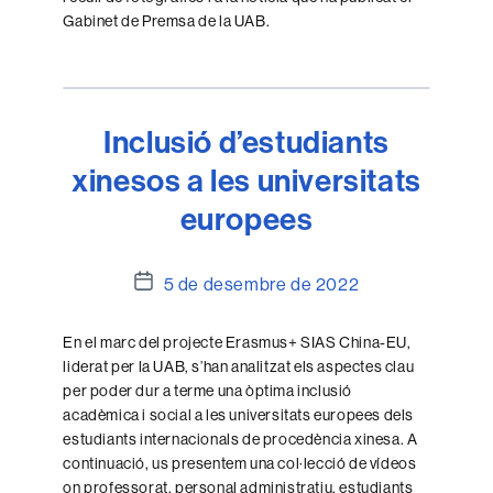
Gabinet de Premsa de la UAB.
Inclusió d’estudiants
xinesos a les universitats
europees
Data
5 de desembre de 2022
de
l'entrada
En el marc del projecte Erasmus+ SIAS China-EU,
liderat per la UAB, s’han analitzat els aspectes clau
per poder dur a terme una òptima inclusió
acadèmica i social a les universitats europees dels
estudiants internacionals de procedència xinesa. A
continuació, us presentem una col·lecció de vídeos
on professorat, personal administratiu, estudiants