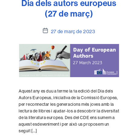
Dia dels autors europeus
(27 de març)
Data
27 de març de 2023
de
l'entrada
Aquest any es duu a terme la 1a edició del Dia dels
Autors Europeus, iniciativa de la Comissió Europea,
per reconnectar les generacions més joves amb la
lectura de llibres i ajudar-los a descobrir la diversitat
de la literatura europea. Des del CDE ens sumem a
aquest esdeveniment i per això us proposem un
seguit […]