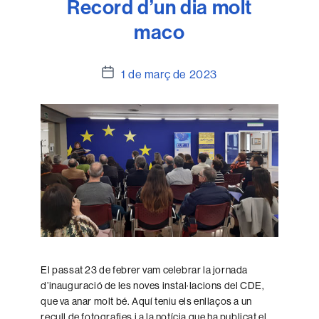
Record d’un dia molt
maco
Data
1 de març de 2023
de
l'entrada
El passat 23 de febrer vam celebrar la jornada
d’inauguració de les noves instal·lacions del CDE,
que va anar molt bé. Aquí teniu els enllaços a un
recull de fotografies i a la notícia que ha publicat el