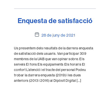
Enquesta de satisfacció
Data
28 de juny de 2021
de
l'entrada
Us presentem dels resultats de la darrera enquesta
de satisfacció dels usuaris. Van participar 309
membres de la UAB que van opinar sobre: Els
serveis El fons Els equipaments Els horaris El
confort L’atenció i el tracte del personal Podeu
trobar la darrera enquesta (2019) i les dues
anteriors (2013 i 2016) al Dipòsit Digital […]