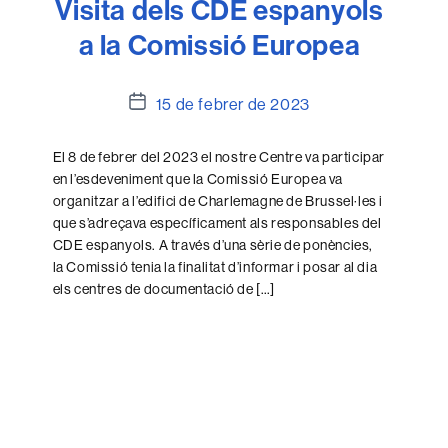
Visita dels CDE espanyols
a la Comissió Europea
Data
15 de febrer de 2023
de
l'entrada
El 8 de febrer del 2023 el nostre Centre va participar
en l’esdeveniment que la Comissió Europea va
organitzar a l’edifici de Charlemagne de Brussel·les i
que s’adreçava específicament als responsables del
CDE espanyols. A través d’una sèrie de ponències,
la Comissió tenia la finalitat d’informar i posar al dia
els centres de documentació de […]