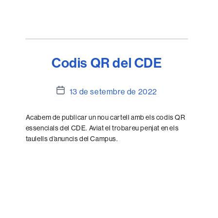
Codis QR del CDE
Data
13 de setembre de 2022
de
l'entrada
Acabem de publicar un nou cartell amb els codis QR
essencials del CDE. Aviat el trobareu penjat en els
taulells d’anuncis del Campus.