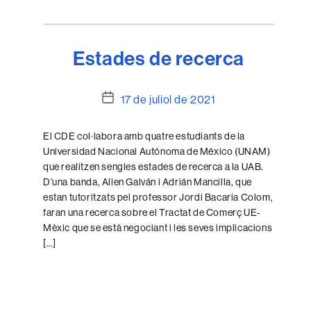
Estades de recerca
Data
17 de juliol de 2021
de
l'entrada
El CDE col·labora amb quatre estudiants de la
Universidad Nacional Autónoma de México (UNAM)
que realitzen sengles estades de recerca a la UAB.
D’una banda, Allen Galván i Adrián Mancilla, que
estan tutoritzats pel professor Jordi Bacaria Colom,
faran una recerca sobre el Tractat de Comerç UE-
Mèxic que se està negociant i les seves implicacions
[…]