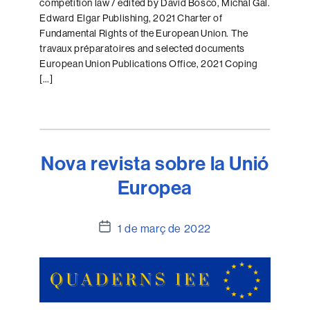
competition law / edited by David Bosco, Michal Gal.
Edward Elgar Publishing, 2021 Charter of
Fundamental Rights of the European Union. The
travaux préparatoires and selected documents
European Union Publications Office, 2021 Coping
[…]
Nova revista sobre la Unió
Europea
Data
1 de març de 2022
de
l'entrada