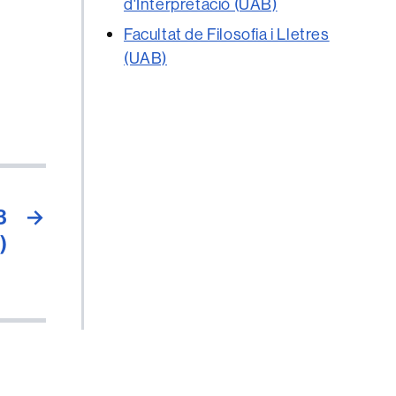
d'Interpretació (UAB)
Facultat de Filosofia i Lletres
(UAB)
3
→
)