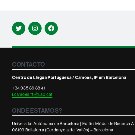
Twitter
Instagram
Facebook
Contacte
CONTACTO
i
Centro de Língua Portuguesa / Camões, IP em Barcelona
informació
+34 935 86 88 41
i.camoes.fti@uab.cat
legal
ONDE ESTAMOS?
Universitat Autònoma de Barcelona | Edifici Mòdul de Recerca A 
08193 Bellaterra (Cerdanyola del Vallès) – Barcelona