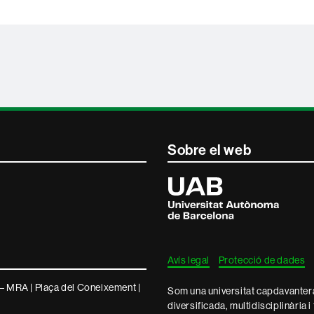
Sobre el web
Universitat
Autònoma
de
Barcelona
Avís legal
Protecció de dades
– MRA | Plaça del Coneixement |
Som una universitat capdavantera 
diversificada, multidisciplinària i