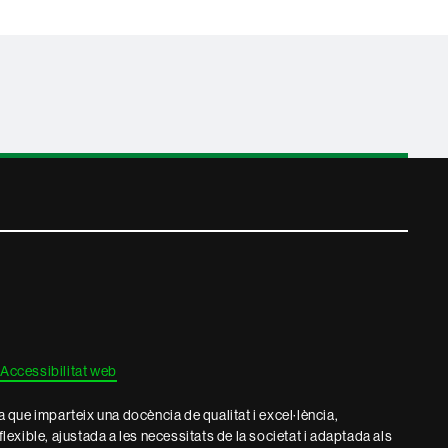
Accessibilitat web
que imparteix una docència de qualitat i excel·lència,
 flexible, ajustada a les necessitats de la societat i adaptada als