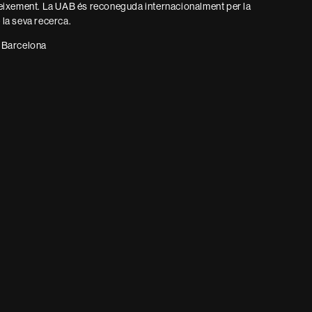
eixement. La UAB és reconeguda internacionalment per la
e la seva recerca.
 Barcelona