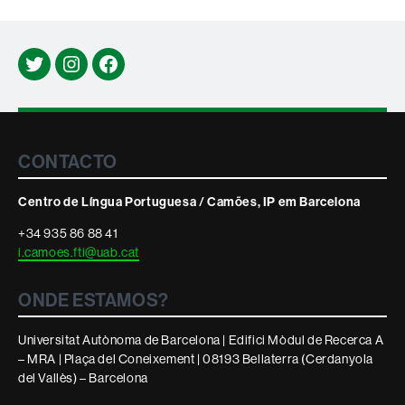
Twitter
Instagram
Facebook
Contacte
CONTACTO
i
Centro de Língua Portuguesa / Camões, IP em Barcelona
informació
+34 935 86 88 41
i.camoes.fti@uab.cat
legal
ONDE ESTAMOS?
Universitat Autònoma de Barcelona | Edifici Mòdul de Recerca A
– MRA | Plaça del Coneixement | 08193 Bellaterra (Cerdanyola
del Vallès) – Barcelona