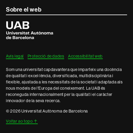
Sobre el web
Universitat
Autònoma
de
Barcelona
Avís legal
Protecció de dades
Accessibilitat web
Som una universitat capdavantera que imparteix una docència
de qualitat i excel·lència, diversificada, multidisciplinària i
flexible, ajustada a les necessitats de la societat i adaptada als
nous models de l'Europa del coneixement. La UAB és
reconeguda internacionalment per la qualitat i el caràcter
innovador de la seva recerca.
© 2026 Universitat Autònoma de Barcelona
Voltar ao topo
↑