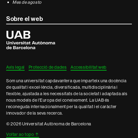
Mes de agosto
Sobre el web
Universitat
Autònoma
de
Barcelona
Avís legal
Protecció de dades
Accessibilitat web
Som una universitat capdavantera que imparteix una docència
de qualitat i excel·lència, diversificada, multidisciplinària i
flexible, ajustada a les necessitats de la societat i adaptada als
nous models de l'Europa del coneixement. La UAB és
reconeguda internacionalment per la qualitat i el caràcter
innovador de la seva recerca.
© 2026 Universitat Autònoma de Barcelona
Voltar ao topo
↑