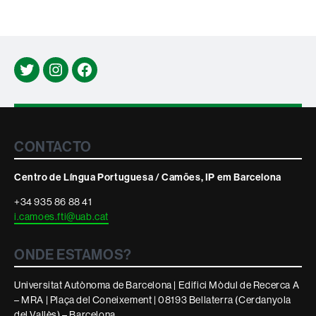
Twitter
Instagram
Facebook
Contacte
CONTACTO
i
Centro de Língua Portuguesa / Camões, IP em Barcelona
informació
+34 935 86 88 41
i.camoes.fti@uab.cat
legal
ONDE ESTAMOS?
Universitat Autònoma de Barcelona | Edifici Mòdul de Recerca A
– MRA | Plaça del Coneixement | 08193 Bellaterra (Cerdanyola
del Vallès) – Barcelona