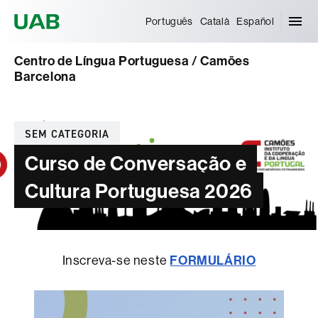
Universitat Autònoma de Barcelona
Português
Català
Español
Centro de Língua Portuguesa / Camões
Barcelona
Categorias
SEM CATEGORIA
Curso de Conversação e
Cultura Portuguesa 2026
Inscreva-se neste
FORMULÁRIO