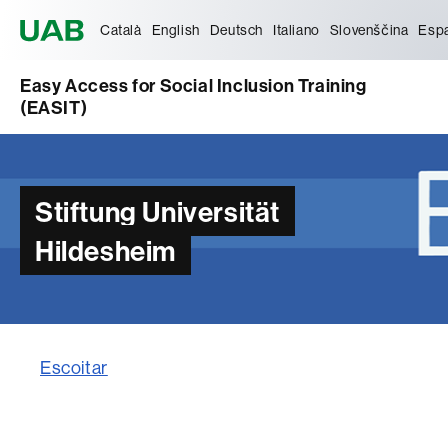
Universitat Autònoma de Barcelona
Català
English
Deutsch
Italiano
Slovenščina
Esp
Easy Access for Social Inclusion Training
(EASIT)
Stiftung Universität
Hildesheim
Escoitar