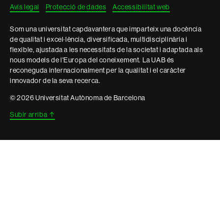
Avís legal
Protecció de dades
Accessibilitat web
Som una universitat capdavantera que imparteix una docència
de qualitat i excel·lència, diversificada, multidisciplinària i
flexible, ajustada a les necessitats de la societat i adaptada als
nous models de l'Europa del coneixement. La UAB és
reconeguda internacionalment per la qualitat i el caràcter
innovador de la seva recerca.
© 2026 Universitat Autònoma de Barcelona
Subir arriba
↑