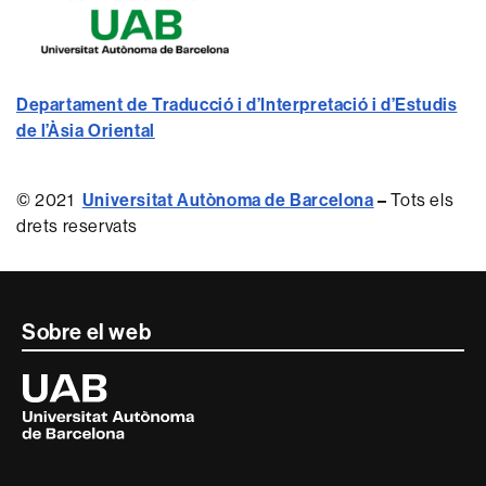
Departament de Traducció i d’Interpretació i d’Estudis
de l’Àsia Oriental
© 2021
Universitat Autònoma de Barcelona
–
Tots els
drets reservats
Contacte
Sobre el web
i
Universitat
Autònoma
informació
de
Barcelona
legal