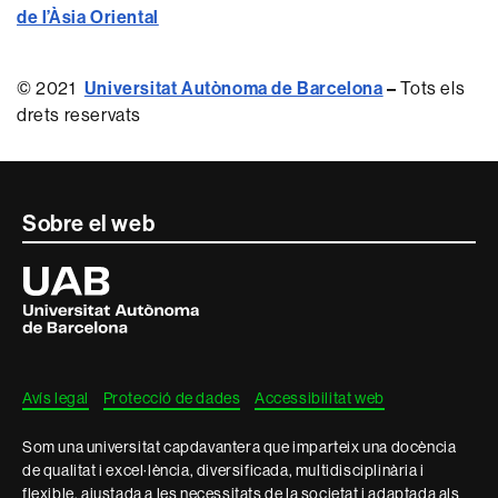
de l’Àsia Oriental
© 2021
Universitat Autònoma de Barcelona
–
Tots els
drets reservats
Contacte
Sobre el web
i
Universitat
Autònoma
informació
de
Barcelona
legal
Avís legal
Protecció de dades
Accessibilitat web
Som una universitat capdavantera que imparteix una docència
de qualitat i excel·lència, diversificada, multidisciplinària i
flexible, ajustada a les necessitats de la societat i adaptada als