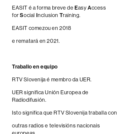
EASIT é a forma breve de
E
asy
A
ccess
for
S
ocial
I
nclusion
T
raining.
EASIT comezou en 2018
e rematará en 2021.
Traballo en equipo
RTV Slovenija é membro da UER.
UER significa Unión Europea de
Radiodifusión.
Isto significa que RTV Slovenija traballa con
outras radios e televisións nacionais
europeas,