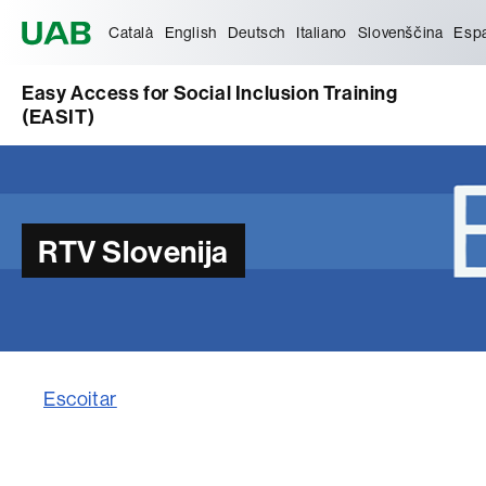
Universitat Autònoma de Barcelona
Català
English
Deutsch
Italiano
Slovenščina
Esp
Easy Access for Social Inclusion Training
(EASIT)
RTV Slovenija
Escoitar