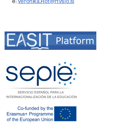
é:
Veronika.Rot@rtvslo.si