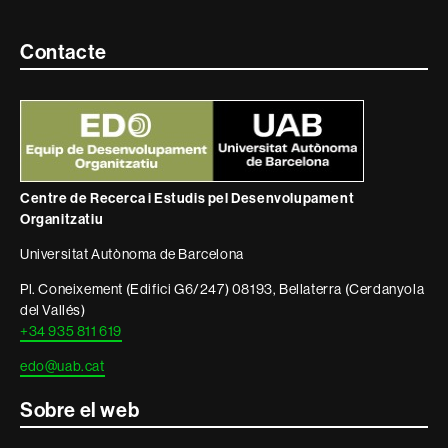
Contacte
Contacte
i
informació
legal
Centre de Recerca i Estudis pel Desenvolupament
Organitzatiu
Universitat Autònoma de Barcelona
Pl. Coneixement (Edifici G6/247) 08193, Bellaterra (Cerdanyola
del Vallés)
+34 935 811 619
edo@uab.cat
Sobre el web