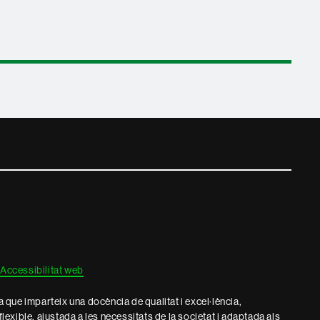
Accessibilitat web
que imparteix una docència de qualitat i excel·lència,
 flexible, ajustada a les necessitats de la societat i adaptada als