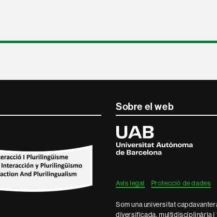
Sobre el web
Universitat
Autònoma
de
Barcelona
Avís legal
Protecció de dades
Som una universitat capdavantera 
diversificada, multidisciplinària i