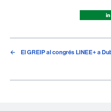
Comparti
esta
página
←
El GREIP al congrés LINEE+ a Du