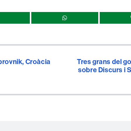
r
brovnik, Croàcia
Tres grans del g
sobre Discurs i S