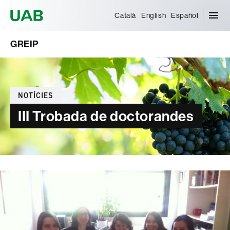
Universitat Autònoma de Barcelona
Català
English
Español
GREIP
Categories
NOTÍCIES
III Trobada de doctorandes