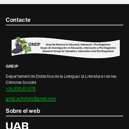
Contacte
Contacte
i
informació
legal
GREIP
Departament de Didàctica de la Llengua i la Literatura i de les
Ciències Socials
+34 935 811 878
greip.activitats@gmail.com
Sobre el web
Universitat
Autònoma