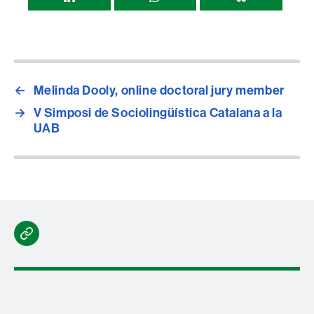
Compartir
esta
página
←
Melinda Dooly, online doctoral jury member
→
V Simposi de Sociolingüística Catalana a la
UAB
Blue
Sky