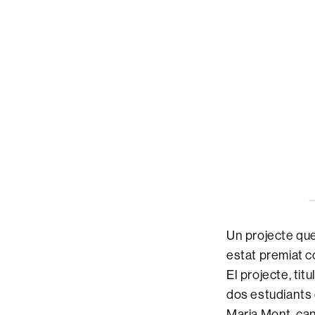
Un projecte que 
estat premiat c
El projecte, tit
dos estudiants 
Maria Mont, can