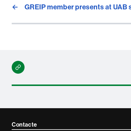
←
GREIP member presents at UAB
Blue
Sky
Contacte
Contacte