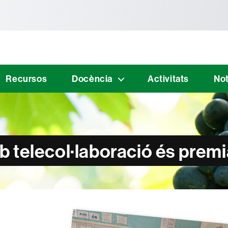
tònoma de Barcelona
Recursos
Docència
Activitats
Not
b telecol·laboració és premi