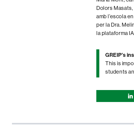
Dolors Masats, 
amb l’escola e
per la Dra. Meli
la plataforma IA
GREIP’s ins
This is impo
students an
Comparti
esta
página