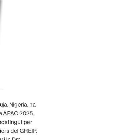
ja, Nigèria, ha
cia APAC 2025.
 sostingut per
iors del GREIP.
i la Dra.