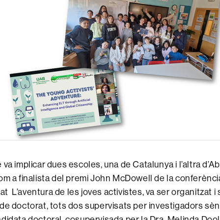
va implicar dues escoles, una de Catalunya i l’altra d’Abu
om a finalista del premi John McDowell de la conferèn
ulat L’aventura de les joves activistes, va ser organitzat i
de doctorat, tots dos supervisats per investigadors sèn
didata doctoral, cosupervisada per la Dra. Melinda Dooly 