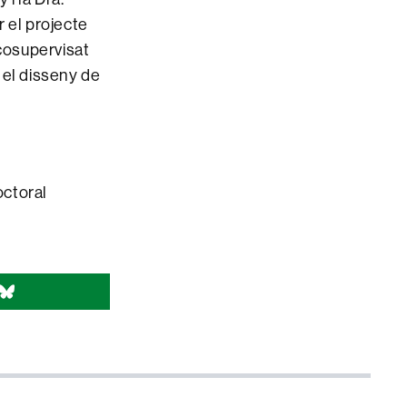
 el projecte
cosupervisat
n el disseny de
octoral