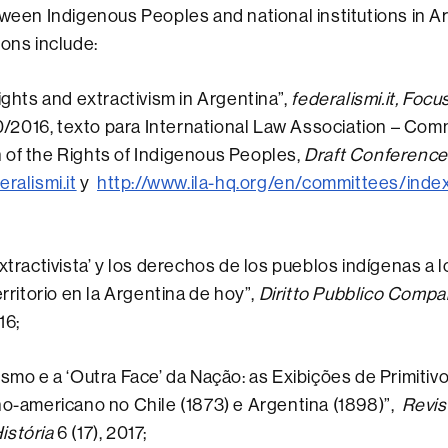
tween Indigenous Peoples and national institutions in A
ions include:
ghts and extractivism in Argentina”,
federalismi.it, Foc
/10/2016, texto para International Law Association – Com
 of the Rights of Indigenous Peoples,
Draft Conference
ralismi.it
y
http://www.ila-hq.org/en/committees/inde
xtractivista’ y los derechos de los pueblos indígenas a 
erritorio en la Argentina de hoy”,
Diritto Pubblico Compa
16;
smo e a ‘Outra Face’ da Nação: as Exibições de Primitivo
no-americano no Chile (1873) e Argentina (1898)”,
Revis
istória
6 (17), 2017;