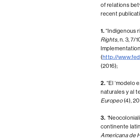
of relations be
recent publicat
1.
“Indigenous ri
Rights
, n. 3, 7
Implementation
(
http://www.fede
(2016);
2.
“El ‘modelo e
naturales y al t
Europeo
(4), 20
3.
“
Neocoloniali
continente lati
Americana de H