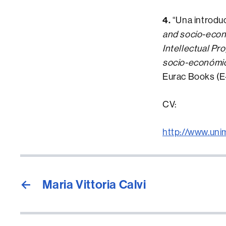
4.
“Una introduc
and socio-econo
Intellectual Pro
socio-económica
Eurac Books (E-
CV:
http://www.uni
←
Maria Vittoria Calvi