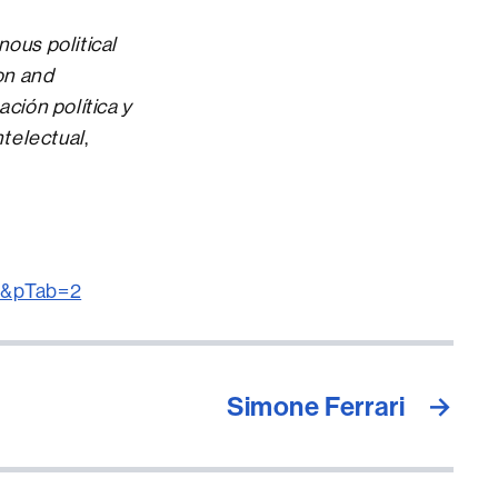
ous political
on and
ación política y
ntelectual
,
28&pTab=2
Simone Ferrari
→