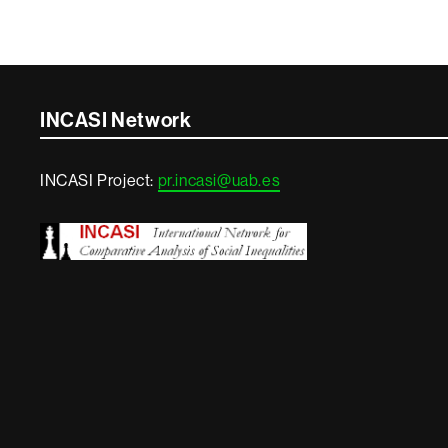
Contacte
INCASI Network
i
INCASI Project:
pr.incasi@uab.es
informació
legal