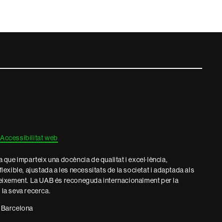
Accessibilitat web
que imparteix una docència de qualitat i excel·lència,
 flexible, ajustada a les necessitats de la societat i adaptada als
eixement. La UAB és reconeguda internacionalment per la
e la seva recerca.
 Barcelona