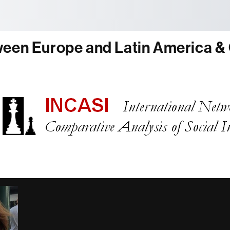
tònoma de Barcelona
ween Europe and Latin America &