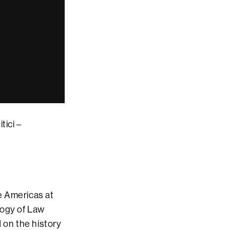
tici –
he Americas at
ology of Law
 on the history