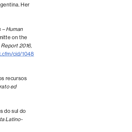
rgentina. Her
us – Human
mitte on the
 Report 2016
,
x.cfm/cid/1048
los recursos
rato ed
s do sul do
ta Latino-