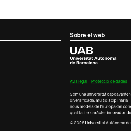
Sobre el web
Universitat
Autònoma
de
Barcelona
Avís legal
Protecció de dades
Som una universitat capdavantera 
diversificada, multidisciplinària i
nous models de l'Europa del con
qualitat i el caràcter innovador d
© 2026 Universitat Autònoma de