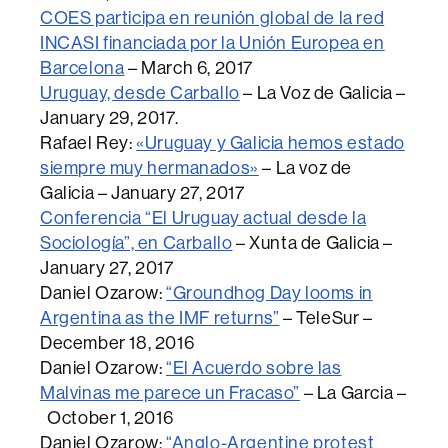
COES participa en reunión global de la red
INCASI financiada por la Unión Europea en
Barcelona
– March 6, 2017
Uruguay, desde Carballo
– La Voz de Galicia –
January 29, 2017.
Rafael Rey:
«Uruguay y Galicia hemos estado
siempre muy hermanados»
– La voz de
Galicia – January 27, 2017
Conferencia “El Uruguay actual desde la
Sociología”, en Carballo
– Xunta de Galicia –
January 27, 2017
Daniel Ozarow:
“Groundhog Day looms in
Argentina as the IMF returns”
– TeleSur –
December 18, 2016
Daniel Ozarow:
“El Acuerdo sobre las
Malvinas me parece un Fracaso”
– La Garcia –
October 1, 2016
Daniel Ozarow:
“Anglo-Argentine protest