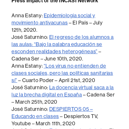
Press impact of the INCASI Network
Anna Estany:
Epidemiologia social y
movimiento antivacunas
– El País – July
12th, 2020.
José Saturnino:
El regreso de los alumnos a
las aulas: “Bajo la palabra educación se
esconden realidades heterogéneas”
–
Cadena Ser – June 10th, 2020.
Anna Estany:
“Los virus no entienden de
clases sociales, pero las políticas sanitarias
sí”
– Cuarto Poder – April 21st, 2020
José Saturnino:
La docencia virtual saca a la
luz la brecha digital en España
– Cadena Ser
– March 25th, 2020
José Saturnino:
DESPIERTOS 05 –
Educando en clases
– Despiertos TV,
Youtube – March 11th, 2020