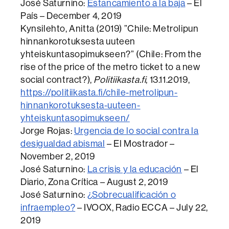
​José Saturnino:
Estancamiento a la baja
– El
País – December 4, 2019
Kynsilehto, Anitta (2019) ”Chile: Metrolipun
hinnankorotuksesta uuteen
yhteiskuntasopimukseen?” (Chile: From the
rise of the price of the metro ticket to a new
social contract?),
Politiikasta.fi
, 13.11.2019,
https://politiikasta.fi/chile-metrolipun-
hinnankorotuksesta-uuteen-
yhteiskuntasopimukseen/
Jorge Rojas:
Urgencia de lo social contra la
desigualdad abismal
– El Mostrador –
November 2, 2019
José Saturnino:
La crisis y la educación
– El
Diario, Zona Crítica – August 2, 2019
José Saturnino:
¿Sobrecualificación o
infraempleo?
– IVOOX, Radio ECCA – July 22,
2019