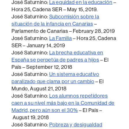
José Saturnino:
La equidad en la educación
–
Hora 25, Cadena SER – May 15, 2019.
José Saturnino:
Subcomisión sobre la
situación de la infancia en Canarias
–
Parlamento de Canarias – February 28, 2019
José Saturnino:
La Familia
– Hora 25, Cadena
SER – January 14, 2019
José Saturnino:
La brecha educativa en
España se perpetúa de padres a hijos
– El
País – September 12, 2018
José Saturnino:
Un sistema educativo
paralizado que clama por un cambio
– El
Mundo, August 21, 2018
José Saturnino:
Los alumnos repetidores
caen a su nivel más bajo en la Comunidad de
Madrid, pero aún son el 30%
– El País –
August 19, 2018
José Saturnino:
Pobreza y desigualdad