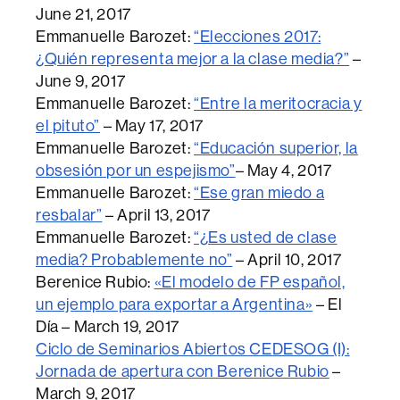
June 21, 2017
Emmanuelle Barozet:
“Elecciones 2017:
¿Quién representa mejor a la clase media?”
–
June 9, 2017
Emmanuelle Barozet:
“Entre la meritocracia y
el pituto”
– May 17, 2017
Emmanuelle Barozet:
“Educación superior, la
obsesión por un espejismo”
– May 4, 2017
Emmanuelle Barozet:
“Ese gran miedo a
resbalar”
– April 13, 2017
Emmanuelle Barozet:
“¿Es usted de clase
media? Probablemente no”
– April 10, 2017
Berenice Rubio:
«El modelo de FP español,
un ejemplo para exportar a Argentina»
– El
Día – March 19, 2017
Ciclo de Seminarios Abiertos CEDESOG (I):
Jornada de apertura con Berenice Rubio
–
March 9, 2017