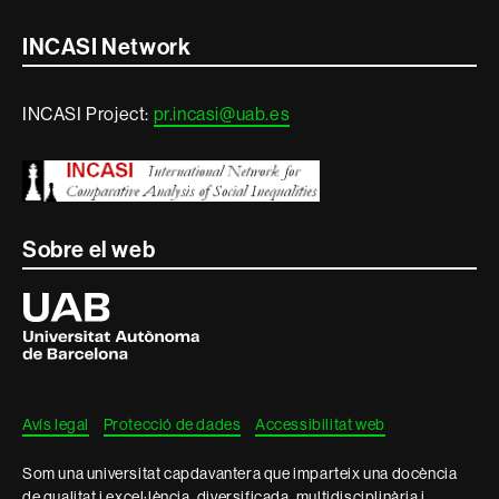
Contacte
INCASI Network
i
INCASI Project:
pr.incasi@uab.es
informació
legal
Sobre el web
Universitat
Autònoma
de
Barcelona
Avís legal
Protecció de dades
Accessibilitat web
Som una universitat capdavantera que imparteix una docència
de qualitat i excel·lència, diversificada, multidisciplinària i