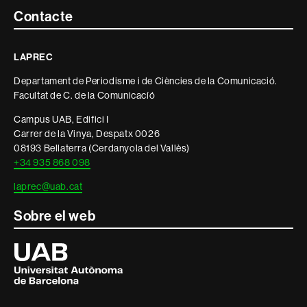
Contacte
Contacte
i
LAPREC
informació
Departament de Periodisme i de Ciències de la Comunicació.
legal
Facultat de C. de la Comunicacíó
Campus UAB, Edifici I
Carrer de la Vinya, Despatx 0026
08193 Bellaterra (Cerdanyola del Vallès)
+34 935 868 098
laprec@uab.cat
Sobre el web
Universitat
Autònoma
de
Barcelona