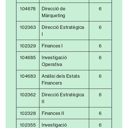
104678
Direcció de
6
Màrqueting
102363
Direcció Estratègica
6
I
102329
Finances I
6
104685
Investigació
6
Operativa
104683
Anàlisi dels Estats
6
Financers
102362
Direcció Estratègica
6
II
102328
Finances II
6
102355
Investigació
6