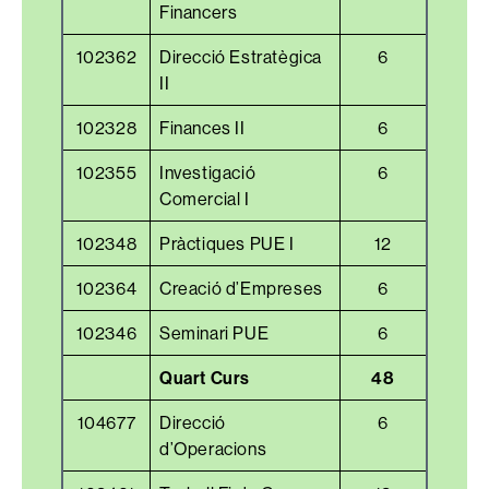
Financers
102362
Direcció Estratègica
6
II
102328
Finances II
6
102355
Investigació
6
Comercial I
102348
Pràctiques PUE I
12
102364
Creació d’Empreses
6
102346
Seminari PUE
6
Quart Curs
48
104677
Direcció
6
d’Operacions