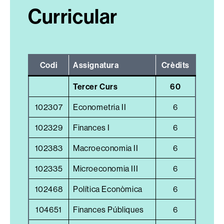
Curricular
Codi
Assignatura
Crèdits
Tercer Curs
60
102307
Econometria II
6
102329
Finances I
6
102383
Macroeconomia II
6
102335
Microeconomia III
6
102468
Política Econòmica
6
104651
Finances Públiques
6