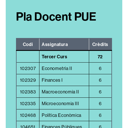
Pla Docent PUE
Codi
Assignatura
Crèdits
Tercer Curs
72
102307
Econometria II
6
102329
Finances I
6
102383
Macroeconomia II
6
102335
Microeconomia III
6
102468
Política Econòmica
6
104651
Finances Públiques
6