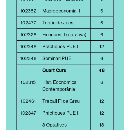
102382
Macroeconomia III
6
102477
Teoria de Jocs
6
102328
Finances II (optativa)
6
102348
Pràctiques PUE I
12
102346
Seminari PUE
6
Quart Curs
48
102315
Hist. Econòmica
6
Contemporània
102461
Treball Fi de Grau
12
102347
Pràctiques PUE II
12
3 Optatives
18