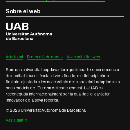
Sobre el web
Universitat
Autònoma
de
Barcelona
Avís legal
Protecció de dades
Accessibilitat web
Som una universitat capdavantera que imparteix una docència
de qualitat i excel·lència, diversificada, multidisciplinària i
flexible, ajustada a les necessitats de la societat i adaptada als
nous models de l'Europa del coneixement. La UAB és
reconeguda internacionalment per la qualitat i el caràcter
innovador de la seva recerca.
© 2026 Universitat Autònoma de Barcelona
Vés a dalt
↑