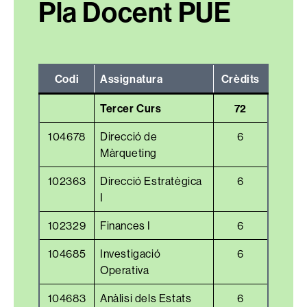
Pla Docent PUE
Codi
Assignatura
Crèdits
Tercer Curs
72
104678
Direcció de
6
Màrqueting
102363
Direcció Estratègica
6
I
102329
Finances I
6
104685
Investigació
6
Operativa
104683
Anàlisi dels Estats
6