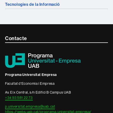
Tecnologies de la Informació
Contacte
Contacte
i
informació
legal
Programa Universitat Empresa
Facultat d'Economia i Empresa
Av. Eix Central, s/n Edifici B Campus UAB
+34 93 581 22 73
p.universitat.empresa@uab.cat
https://webs.uab.cat/programa-universitat-empresa/