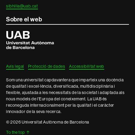
sibhilla@uab.cat
Sobre el web
Universitat
Autònoma
de
Barcelona
Avís legal
Protecció de dades
Accessibilitat web
Som una universitat capdavantera que imparteix una docència
de qualitat i excel·lència, diversificada, multidisciplinària i
flexible, ajustada a les necessitats de la societat i adaptada als
nous models de l'Europa del coneixement. La UAB és
reconeguda internacionalment per la qualitat i el caràcter
innovador de la seva recerca.
© 2026 Universitat Autònoma de Barcelona
To the top
↑