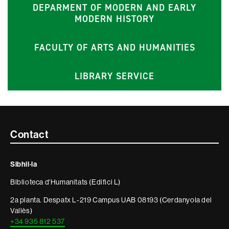
DEPARMENT OF MODERN AND EARLY
MODERN HISTORY
FACULTY OF ARTS AND HUMANITIES
LIBRARY SERVICE
Contacte
Contact
i
Sibhil·la
informació
Biblioteca d'Humanitats (Edifici L)
legal
2a planta. Despatx L-219 Campus UAB 08193 (Cerdanyola del
Vallès)
+34 935 812 537