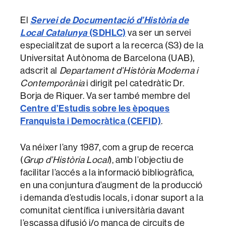
El
Servei de Documentació d’Història de
Local Catalunya
(SDHLC)
va ser un servei
especialitzat de suport a la recerca (S3) de la
Universitat Autònoma de Barcelona (UAB),
adscrit al
Departament d’Història Moderna i
Contemporània
i dirigit pel catedràtic Dr.
Borja de Riquer. Va ser també membre del
Centre d’Estudis sobre les èpoques
Franquista i Democràtica (CEFID)
.
Va néixer l’any 1987, com a grup de recerca
(
Grup d’Història Local
), amb l’objectiu de
facilitar l’accés a la informació bibliogràfica,
en una conjuntura d’augment de la producció
i demanda d’estudis locals, i donar suport a la
comunitat científica i universitària davant
l’escassa difusió i/o manca de circuits de