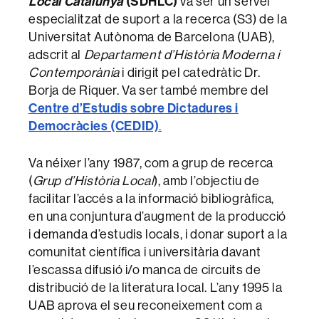
Local Catalunya
(SDHLC)
va ser un servei
especialitzat de suport a la recerca (S3) de la
Universitat Autònoma de Barcelona (UAB),
adscrit al
Departament d’Història Moderna i
Contemporània
i dirigit pel catedràtic Dr.
Borja de Riquer. Va ser també membre del
Centre d’Estudis sobre Dictadures i
Democràcies (CEDID)
.
Va néixer l’any 1987, com a grup de recerca
(
Grup d’Història Local
), amb l’objectiu de
facilitar l’accés a la informació bibliogràfica,
en una conjuntura d’augment de la producció
i demanda d’estudis locals, i donar suport a la
comunitat científica i universitària davant
l’escassa difusió i/o manca de circuits de
distribució de la literatura local. L’any 1995 la
UAB aprova el seu reconeixement com a