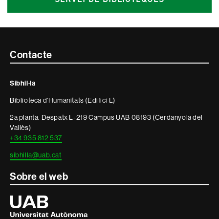
Contacte
Contacte
i
Sibhil·la
informació
Biblioteca d'Humanitats (Edifici L)
legal
2a planta. Despatx L-219 Campus UAB 08193 (Cerdanyola del
Vallès)
+34 935 812 537
sibhilla@uab.cat
Sobre el web
Universitat
Autònoma
de