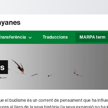
tònoma de Barcelona
unyanes
Transferència
Traduccions
MARPA term
s
que el budisme és un corrent de pensament que ha influe
es al llarg de la seva història i la seva expansió no ha