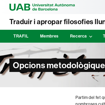
Universitat Au
Traduir i apropar filosofies ll
TRAFIL
Membres
Recerca
Opcions metodològique
Partim del fet 
nombroses cultur