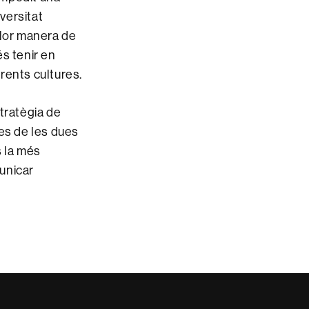
iversitat
llor manera de
és tenir en
erents cultures.
tratègia de
mes de les dues
s la més
municar