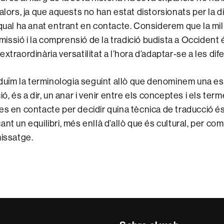
alors, ja que aquests no han estat distorsionats per la d
 qual ha anat entrant en contacte. Considerem que la mi
nsmissió i la comprensió de la tradició budista a Occident 
xtraordinària versatilitat a l’hora d’adaptar-se a les dif
raduïm la terminologia seguint allò que denominem una es
ió, és a dir, un anar i venir entre els conceptes i els ter
es en contacte per decidir quina tècnica de traducció é
nt un equilibri, més enllà d’allò que és cultural, per co
missatge.