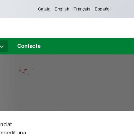
Català
English
Français
Español
Contacte
nciat
 impedit una