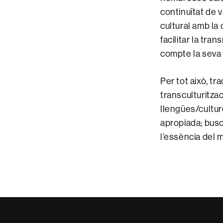
continuïtat de v
cultural amb la
facilitar la tra
compte la seva e
Per tot això, t
transculturitzac
llengües/cultur
apropiada; busca
l’essència del 