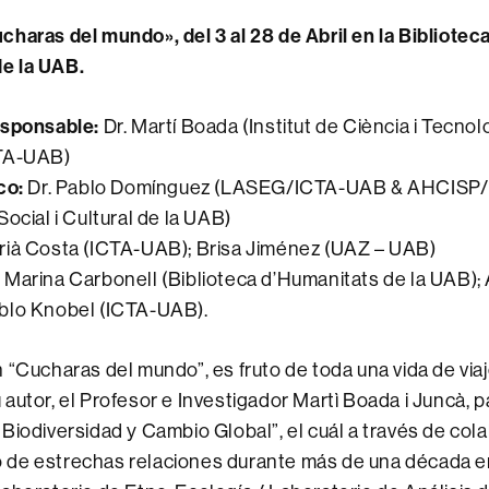
haras del mundo», del 3 al 28 de Abril en la Bibliotec
e la UAB.
esponsable:
Dr. Martí Boada (Institut de Ciència i Tecnol
CTA-UAB)
co:
Dr. Pablo Domínguez (LASEG/ICTA-UAB & AHCISP
ocial i Cultural de la UAB)
rià Costa (ICTA-UAB); Brisa Jiménez (UAZ – UAB)
:
Marina Carbonell (Biblioteca d’Humanitats de la UAB);
blo Knobel (ICTA-UAB).
 “Cucharas del mundo”, es fruto de toda una vida de viaj
autor, el Profesor e Investigador Martì Boada i Juncà, 
Biodiversidad y Cambio Global”, el cuál a través de co
ido de estrechas relaciones durante más de una década e