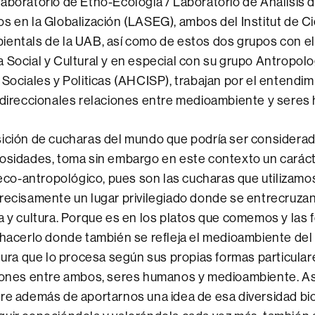
aboratorio de Etno-Ecología / Laboratorio de Análisis 
s en la Globalización (LASEG), ambos del Institut de Ci
ientals de la UAB, así como de estos dos grupos con 
 Social y Cultural y en especial con su grupo Antropolog
 Sociales y Politicas (AHCISP), trabajan por el entendim
tidireccionales relaciones entre medioambiente y seres
sición de cucharas del mundo que podría ser considera
iosidades, toma sin embargo en este contexto un carác
o-antropológico, pues son las cucharas que utilizamo
precisamente un lugar privilegiado donde se entrecruza
a y cultura. Porque es en los platos que comemos y las
 hacerlo donde también se refleja el medioambiente del
ltura que lo procesa según sus propias formas particular
ciones entre ambos, seres humanos y medioambiente. As
re además de aportarnos una idea de esa diversidad bio