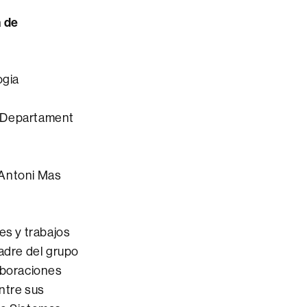
a de
ogia
/Departament
 Antoni Mas
es y trabajos
padre del grupo
laboraciones
ntre sus