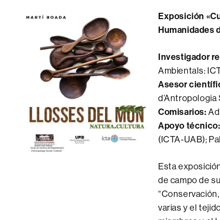
Exposición «Cuc
Humanidades d
Investigador r
Ambientals: I
Asesor científi
d’Antropologia S
Comisarios:
Ad
Apoyo técnico
(ICTA-UAB); Pa
Esta exposición
de campo de su 
“Conservación, 
varias y el tej