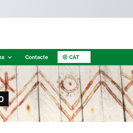
ns
Contacte
CAT
0