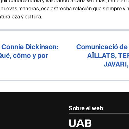
guir conociéndola y valorándola cada vez más, también
 nuevas maneras, esa estrecha relación que siempre vin
turaleza y cultura.
 Connie Dickinson:
Comunicació de 
Qué, cómo y por
AÏLLATS, TE
JAVARI,
Sobre el web
r
Universitat
Autònoma