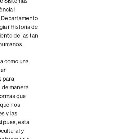
de Sistemas
ència i
el Departamento
ía i Historia de
iento de las tan
 humanos.
da como una
ter
s para
n de manera
 formas que
 que nos
es y las
í pues, esta
cultural y