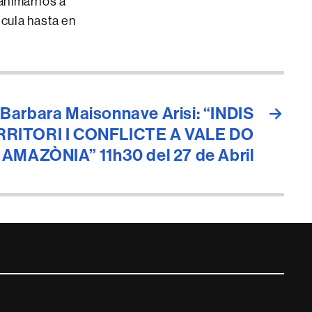
 animarnos a
cula hasta en
Barbara Maisonnave Arisi: “INDIS
→
RRITORI I CONFLICTE A VALE DO
 AMAZÒNIA” 11h30 del 27 de Abril