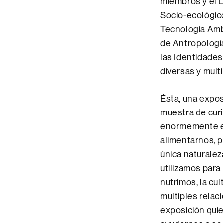
miembros y el L
Socio-ecológico
Tecnologia Amb
de Antropología
las Identidades
diversas y mul
Ésta, una expo
muestra de cur
enormemente ec
alimentarnos, 
única naturalez
utilizamos para
nutrimos, la cu
multiples rela
exposición quie