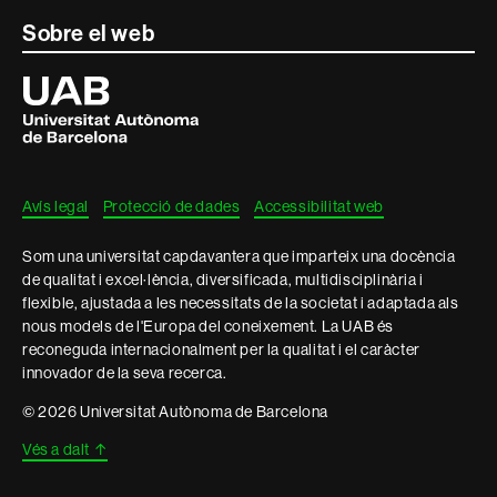
Sobre el web
Universitat
Autònoma
de
Barcelona
Avís legal
Protecció de dades
Accessibilitat web
Som una universitat capdavantera que imparteix una docència
de qualitat i excel·lència, diversificada, multidisciplinària i
flexible, ajustada a les necessitats de la societat i adaptada als
nous models de l'Europa del coneixement. La UAB és
reconeguda internacionalment per la qualitat i el caràcter
innovador de la seva recerca.
© 2026 Universitat Autònoma de Barcelona
Vés a dalt
↑