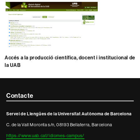
Accés a la producció científica, docent i institucional de
la UAB
Contacte
Contacte
i
Servei de Llengües de la Universitat Autònoma de Barcelona
informació
C. de la Vall Moronta s/n, 08193 Bellaterra, Barcelona
legal
https://www.uab.cat/idiomes-campus/