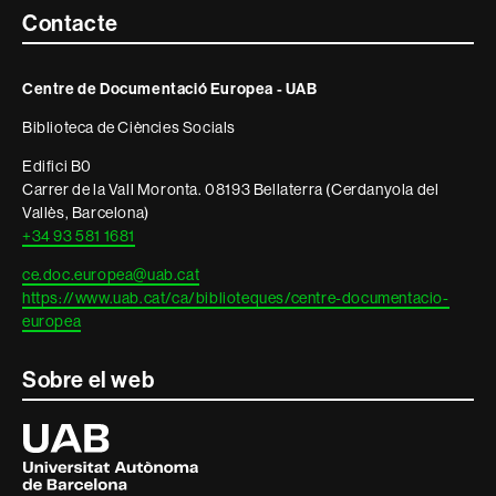
Contacte
Contacte
i
Centre de Documentació Europea - UAB
informació
Biblioteca de Ciències Socials
legal
Edifici B0
Carrer de la Vall Moronta. 08193 Bellaterra (Cerdanyola del
Vallès, Barcelona)
+34 93 581 1681
ce.doc.europea@uab.cat
https://www.uab.cat/ca/biblioteques/centre-documentacio-
europea
Sobre el web
Universitat
Autònoma
de
Barcelona