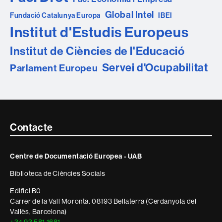
Global Intel
Fundació Catalunya Europa
IBEI
Institut d'Estudis Europeus
Institut de Ciències de l'Educació
Servei d'Ocupabilitat
Parlament Europeu
Contacte
Contacte
i
Centre de Documentació Europea - UAB
informació
Biblioteca de Ciències Socials
legal
Edifici B0
Carrer de la Vall Moronta. 08193 Bellaterra (Cerdanyola del
Vallès, Barcelona)
+34 93 581 1681