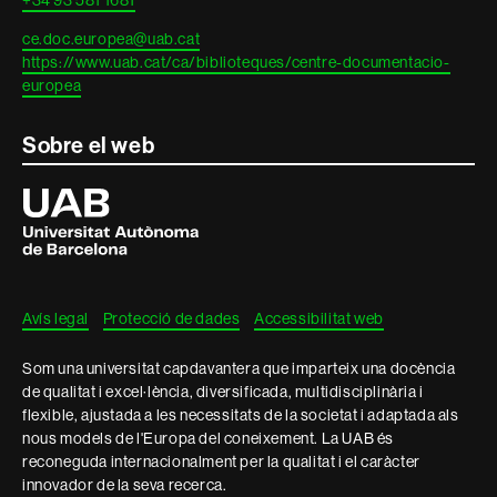
ce.doc.europea@uab.cat
https://www.uab.cat/ca/biblioteques/centre-documentacio-
europea
Sobre el web
Universitat
Autònoma
de
Barcelona
Avís legal
Protecció de dades
Accessibilitat web
Som una universitat capdavantera que imparteix una docència
de qualitat i excel·lència, diversificada, multidisciplinària i
flexible, ajustada a les necessitats de la societat i adaptada als
nous models de l'Europa del coneixement. La UAB és
reconeguda internacionalment per la qualitat i el caràcter
innovador de la seva recerca.