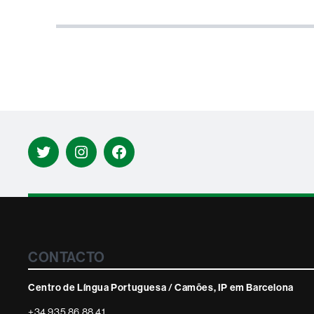
Twitter
Instagram
Facebook
Contacte
CONTACTO
i
informació
Centro de Língua Portuguesa / Camões, IP em Barcelona
legal
+34 935 86 88 41