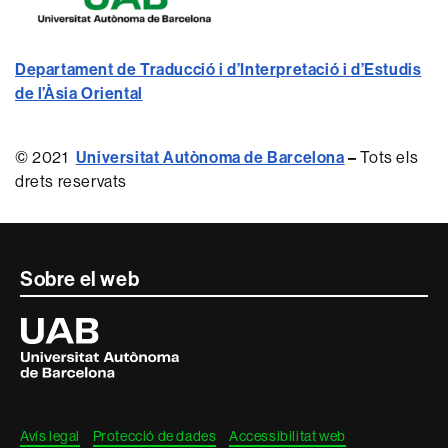
Departament de Traducció i d’Interpretació i d’Estudis
de l’Àsia Oriental
© 2021
Universitat Autònoma de Barcelona
–
Tots els
drets reservats
Contacte
Sobre el web
i
Universitat
Autònoma
informació
de
Barcelona
legal
Avís legal
Protecció de dades
Accessibilitat web