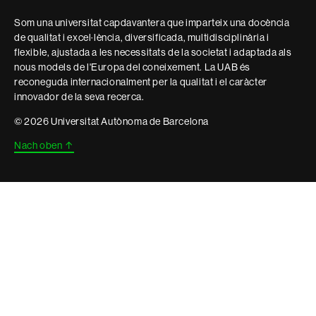
Som una universitat capdavantera que imparteix una docència
de qualitat i excel·lència, diversificada, multidisciplinària i
flexible, ajustada a les necessitats de la societat i adaptada als
nous models de l'Europa del coneixement. La UAB és
reconeguda internacionalment per la qualitat i el caràcter
innovador de la seva recerca.
© 2026 Universitat Autònoma de Barcelona
Nach oben
↑