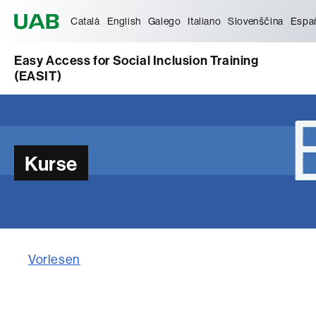
Universitat Autònoma de Barcelona
Català
English
Galego
Italiano
Slovenščina
Espa
Easy Access for Social Inclusion Training
(EASIT)
Kurse
Vorlesen