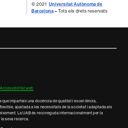
© 2021
Universitat Autònoma de
Barcelona
–
Tots els drets reservats
Accessibilitat web
que imparteix una docència de qualitat i excel·lència,
 flexible, ajustada a les necessitats de la societat i adaptada als
eixement. La UAB és reconeguda internacionalment per la
e la seva recerca.