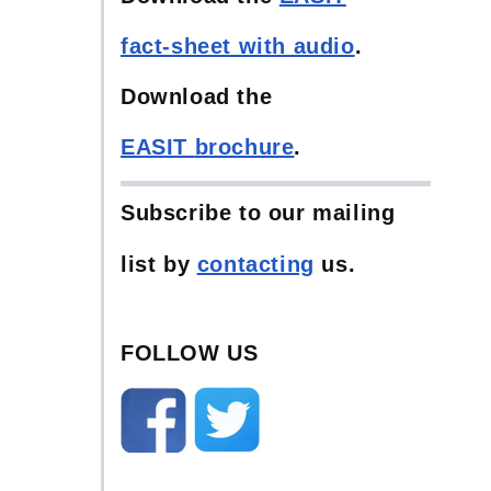
fact-sheet with audio
.
Download the
EASIT
brochure
.
Subscribe to our mailing
list
by
contacting
us.
FOLLOW US