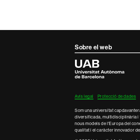
Sobre el web
Universitat
Autònoma
de
Barcelona
Avís legal
Protecció de dades
Som una universitat capdavantera 
diversificada, multidisciplinària i
nous models de l'Europa del con
qualitat i el caràcter innovador d