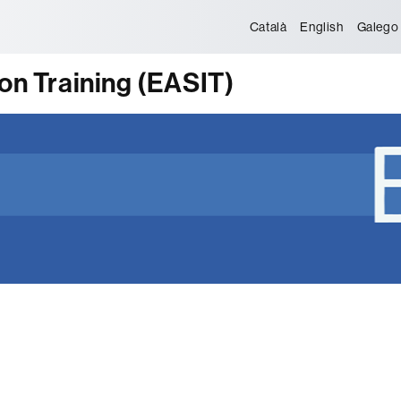
tònoma de Barcelona
Català
English
Galego
ion Training (EASIT)