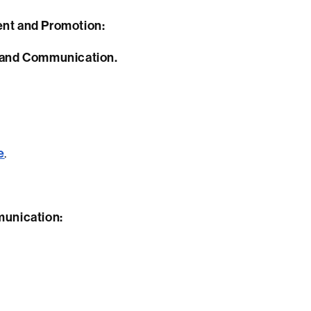
ent and Promotion:
n and Communication.
e
.
munication: