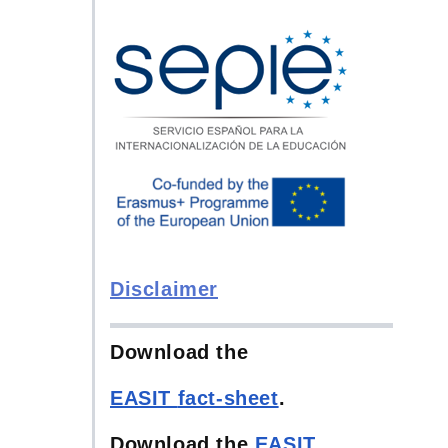
Disclaimer
Download the
EASIT
fact-sheet
.
Download the
EASIT