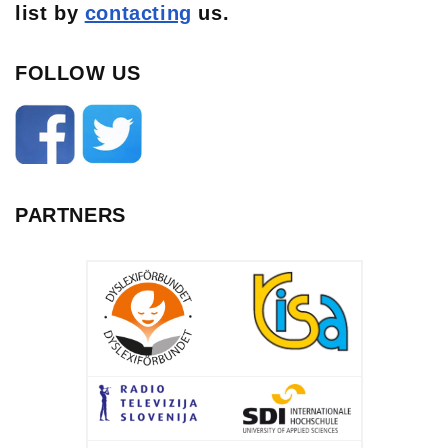
list
by
contacting
us.
FOLLOW US
PARTNERS