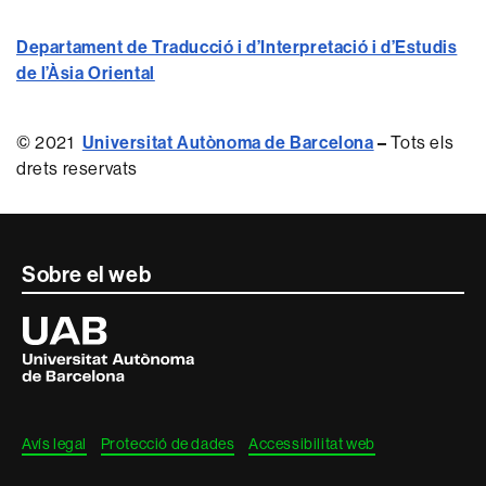
Departament de Traducció i d’Interpretació i d’Estudis
de l’Àsia Oriental
© 2021
Universitat Autònoma de Barcelona
–
Tots els
drets reservats
Contacte
Sobre el web
i
Universitat
Autònoma
informació
de
Barcelona
legal
Avís legal
Protecció de dades
Accessibilitat web