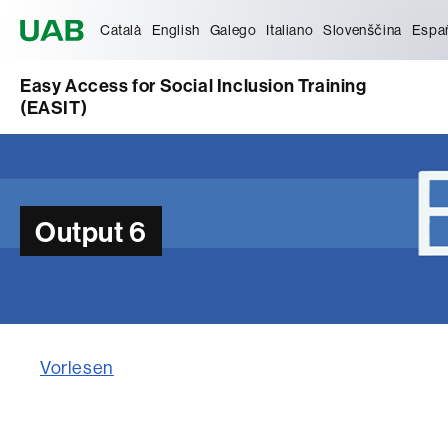
Universitat Autònoma de Barcelona
Català
English
Galego
Italiano
Slovenščina
Espa
Easy Access for Social Inclusion Training
(EASIT)
Output 6
Vorlesen