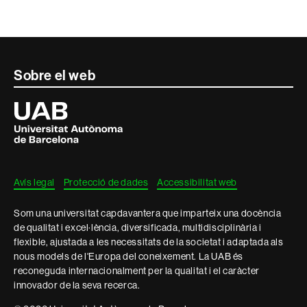
Contacte
Sobre el web
i
Universitat
Autònoma
informació
de
Barcelona
legal
Avís legal
Protecció de dades
Accessibilitat web
Som una universitat capdavantera que imparteix una docència
de qualitat i excel·lència, diversificada, multidisciplinària i
flexible, ajustada a les necessitats de la societat i adaptada als
nous models de l'Europa del coneixement. La UAB és
reconeguda internacionalment per la qualitat i el caràcter
innovador de la seva recerca.