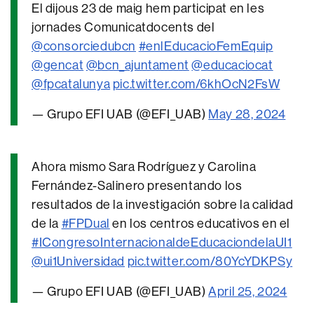
El dijous 23 de maig hem participat en les
jornades Comunicatdocents del
@consorciedubcn
#enlEducacioFemEquip
@gencat
@bcn_ajuntament
@educaciocat
@fpcatalunya
pic.twitter.com/6khOcN2FsW
— Grupo EFI UAB (@EFI_UAB)
May 28, 2024
Ahora mismo Sara Rodríguez y Carolina
Fernández-Salinero presentando los
resultados de la investigación sobre la calidad
de la
#FPDual
en los centros educativos en el
#ICongresoInternacionaldeEducaciondelaUI1
@ui1Universidad
pic.twitter.com/80YcYDKPSy
— Grupo EFI UAB (@EFI_UAB)
April 25, 2024