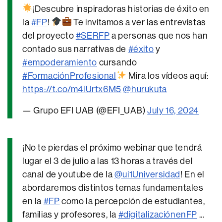
¡Descubre inspiradoras historias de éxito en
la
#FP
!
Te invitamos a ver las entrevistas
del proyecto
#SERFP
a personas que nos han
contado sus narrativas de
#éxito
y
#empoderamiento
cursando
#FormaciónProfesional
Mira los vídeos aquí:
https://t.co/m4lUrtx6M5
@hurukuta
— Grupo EFI UAB (@EFI_UAB)
July 16, 2024
¡No te pierdas el próximo webinar que tendrá
lugar el 3 de julio a las 13 horas a través del
canal de youtube de la
@ui1Universidad
! En el
abordaremos distintos temas fundamentales
en la
#FP
como la percepción de estudiantes,
familias y profesores, la
#digitalizaciónenFP
...