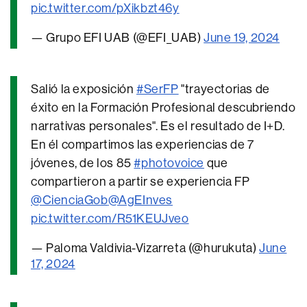
pic.twitter.com/pXikbzt46y
— Grupo EFI UAB (@EFI_UAB)
June 19, 2024
Salió la exposición
#SerFP
"trayectorias de
éxito en la Formación Profesional descubriendo
narrativas personales". Es el resultado de I+D.
En él compartimos las experiencias de 7
jóvenes, de los 85
#photovoice
que
compartieron a partir se experiencia FP
@CienciaGob
@AgEInves
pic.twitter.com/R51KEUJveo
— Paloma Valdivia-Vizarreta (@hurukuta)
June
17, 2024