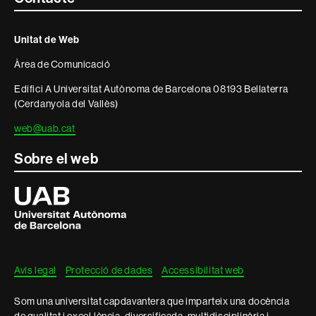
Contacte
i
Unitat de Web
informació
Àrea de Comunicació
legal
Edifici A Universitat Autònoma de Barcelona 08193 Bellaterra
(Cerdanyola del Vallès)
web@uab.cat
Sobre el web
Universitat
Autònoma
de
Barcelona
Avís legal
Protecció de dades
Accessibilitat web
Som una universitat capdavantera que imparteix una docència