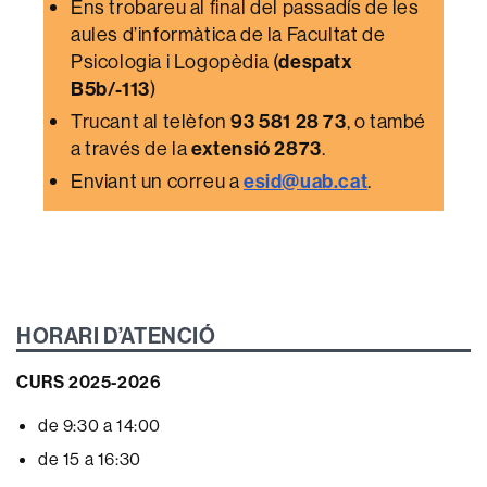
Ens trobareu al final del passadís de les
aules d’informàtica de la Facultat de
Psicologia i Logopèdia (
despatx
B5b/-113
)
Trucant al telèfon
93 581 28 73
, o també
a través de la
extensió 2873
.
Enviant un correu a
esid@uab.cat
.
HORARI D’ATENCIÓ
CURS 2025-2026
de 9:30 a 14:00
de 15 a 16:30