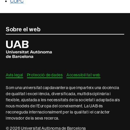
COPC
Contacte
Sobre el web
i
Universitat
Autònoma
informació
de
Barcelona
legal
Avís legal
Protecció de dades
Accessibilitat web
Som una universitat capdavantera que imparteix una docència
de qualitat i excel·lència, diversificada, multidisciplinària i
flexible, ajustada a les necessitats de la societat i adaptada als
nous models de l'Europa del coneixement. La UAB és
reconeguda internacionalment per la qualitat i el caràcter
innovador de la seva recerca.
© 2026 Universitat Autònoma de Barcelona