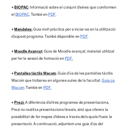
+
BIOPAC
: Informació sobre el conjunt d’eines que comformen
el
BIOPAC
. També en
PDF
.
+
Mendeley:
Guia molt pràctica per a inciar-se en la utilització
d’aquest programa. També disponible en
PDF
.
+
Moodle Avançat
: Guia de Moodle avançat, material utilitzat
per fer la sessió de formació en
PDF.
+
Pantalles tàctils Wacom
: Guia d’ús de les pantalles tàctils
Wacom que trobareu en algunes aules de la facultat.
Guia ús
Wacom
. També en
PDF.
+
Prezi:
A diferència d’altres programes de presentacions,
Prezi no realitza presentacions lineals, sinó que ofereix la
possibilitat de fer mapes d’idees a través dels quals flueix la
presentació. A continuació, adjuntem una guia d’ús del