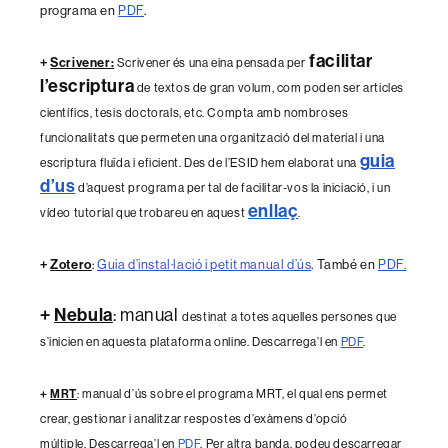
programa en
PDF
.
facilitar
+
Scrivener:
Scrivener és una eina pensada per
l’escriptura
de textos de gran volum, com poden ser articles
científics, tesis doctorals, etc. Compta amb nombroses
funcionalitats que permeten una organització del material i una
guia
escriptura fluïda i eficient. Des de l’ESID hem elaborat una
d’us
d’aquest programa per tal de facilitar-vos la iniciació, i un
enllaç
vídeo tutorial que trobareu en aquest
.
+
Zotero
:
Guia d’instal·lació i petit manual d’ús
. També en
PDF.
+
Nebula
: manual
destinat a totes aquelles persones que
s’inicien en aquesta plataforma online. Descarrega’l en
PDF
.
+
MRT
: manual d’ús sobre el programa MRT, el qual ens permet
crear, gestionar i analitzar respostes d’exàmens d’opció
múltiple. Descarrega’l en
PDF
. Per altra banda, podeu descarregar