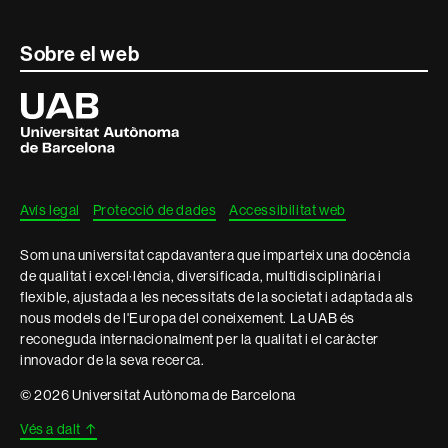
Contacte
Sobre el web
i
Universitat
Autònoma
informació
de
Barcelona
legal
Avís legal
Protecció de dades
Accessibilitat web
Som una universitat capdavantera que imparteix una docència
de qualitat i excel·lència, diversificada, multidisciplinària i
flexible, ajustada a les necessitats de la societat i adaptada als
nous models de l'Europa del coneixement. La UAB és
reconeguda internacionalment per la qualitat i el caràcter
innovador de la seva recerca.
© 2026 Universitat Autònoma de Barcelona
Vés a dalt
↑