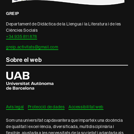
GREIP
Departament de Didàctica de la Llengua i la Literatura i de les
Ciències Socials
+34 935 811 878
greip.activitats@gmail.com
Sobre el web
Universitat
Autònoma
de
Barcelona
Avís legal
Protecció de dades
Accessibilitat web
Som una universitat capdavantera que imparteix una docència
de qualitat i excel·lència, diversificada, multidisciplinària i
flexible, ajustada a les necessitats de la societat i adaptada als