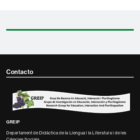
Contacte
Contacto
i
informació
legal
GREIP
Departament de Didàctica de la Llengua i la Literatura i de les
Ciències Socials