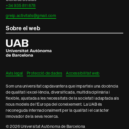
+34 935 811 878
greip.activitats@gmail.com
Sobre el web
Universitat
Autònoma
de
Barcelona
Avís legal
Protecció de dades
Accessibilitat web
Som una universitat capdavantera que imparteix una docència
de qualitat i excel·lència, diversificada, multidisciplinària i
flexible, ajustada a les necessitats de la societat i adaptada als
nous models de l'Europa del coneixement. La UAB és
reconeguda internacionalment per la qualitat i el caràcter
innovador de la seva recerca.
© 2026 Universitat Autònoma de Barcelona