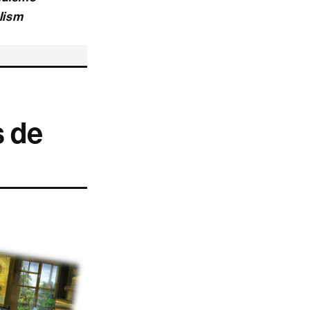
lism
s de