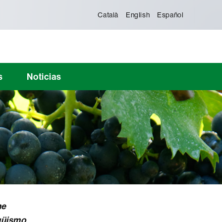
Català
English
Español
s
Noticias
me
ngüismo