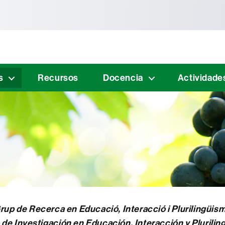
tònoma de Barcelona
s
Recursos
Docencia
Actividade
rup de Recerca en Educació, Interacció i Plurilingüis
de Investigación en Educación, Interacción y Plurili