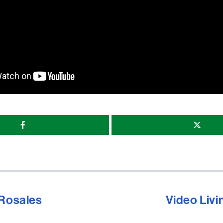
r
 Rosales
Video Livi