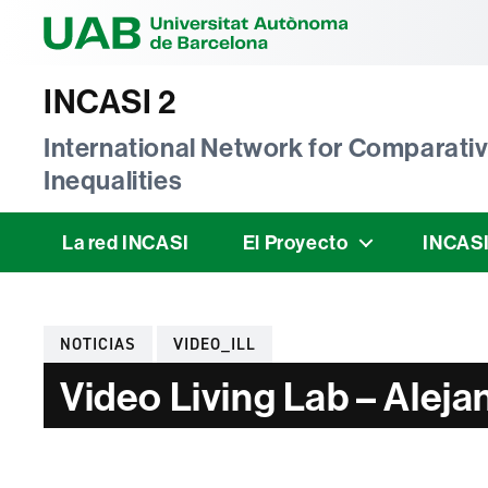
Universitat Au
INCASI 2
International Network for Comparativ
Inequalities
La red INCASI
El Proyecto
INCASI
Categorías
NOTICIAS
VIDEO_ILL
Video Living Lab – Alej