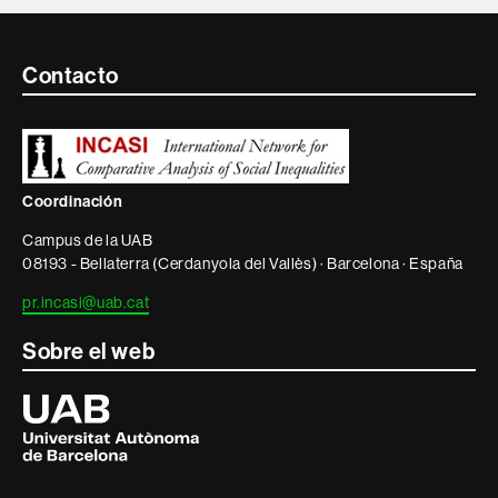
Contacte
Contacto
i
informació
legal
Coordinación
Campus de la UAB
08193 - Bellaterra (Cerdanyola del Vallès) · Barcelona · España
pr.incasi@uab.cat
Sobre el web
Universitat
Autònoma
de
Barcelona