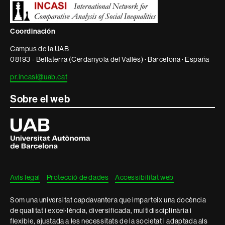
informació
legal
Coordinación
Campus de la UAB
08193 - Bellaterra (Cerdanyola del Vallès) · Barcelona · España
pr.incasi@uab.cat
Sobre el web
Universitat
Autònoma
de
Barcelona
Avís legal
Protecció de dades
Accessibilitat web
Som una universitat capdavantera que imparteix una docència
de qualitat i excel·lència, diversificada, multidisciplinària i
flexible, ajustada a les necessitats de la societat i adaptada als