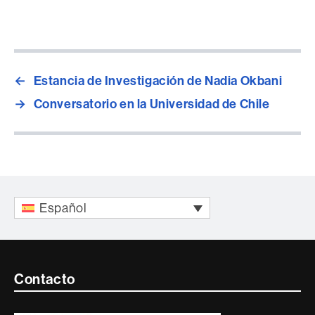
Compartir
esta
página
←
Estancia de Investigación de Nadia Okbani
→
Conversatorio en la Universidad de Chile
Español
Contacte
Contacto
i