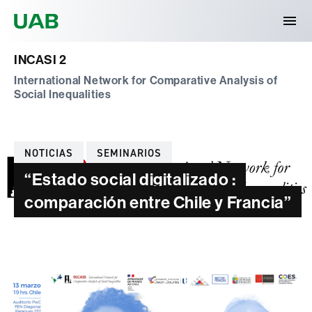
Universitat Autònoma de Barcelona
INCASI 2
International Network for Comparative Analysis of
Social Inequalities
Categorías
NOTICIAS
SEMINARIOS
“Estado social digitalizado :
comparación entre Chile y Francia”