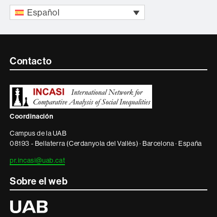
Español
Contacte
Contacto
i
informació
legal
Coordinación
Campus de la UAB
08193 - Bellaterra (Cerdanyola del Vallès) · Barcelona · España
pr.incasi@uab.cat
Sobre el web
Universitat
Autònoma
de