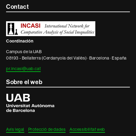
Contacte
Contact
i
informació
legal
Coordinación
Campus de la UAB
08193 - Bellaterra (Cerdanyola del Vallès) · Barcelona · España
pr.incasi@uab.cat
Sobre el web
Universitat
Autònoma
de
Barcelona
Avís legal
Protecció de dades
Accessibilitat web