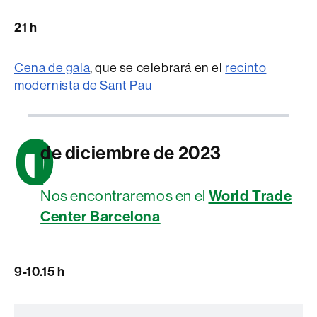
21 h
Cena de gala
, que se celebrará en el
recinto
modernista de Sant Pau
0
1
de diciembre de 2023
World Trade
Nos encontraremos en el
Center Barcelona
9-10.15 h