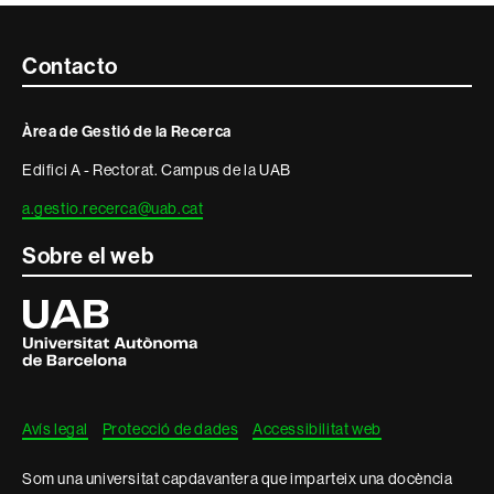
Contacte
Contacto
i
Àrea de Gestió de la Recerca
informació
Edifici A - Rectorat. Campus de la UAB
legal
a.gestio.recerca@uab.cat
Sobre el web
Universitat
Autònoma
de
Barcelona
Avís legal
Protecció de dades
Accessibilitat web
Som una universitat capdavantera que imparteix una docència