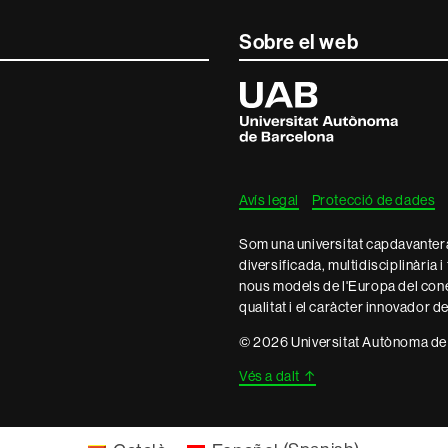
Sobre el web
Universitat
Autònoma
de
Barcelona
Avís legal
Protecció de dades
Som una universitat capdavantera 
diversificada, multidisciplinària i
nous models de l'Europa del con
qualitat i el caràcter innovador d
© 2026 Universitat Autònoma de
Vés a dalt
↑