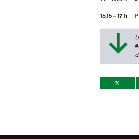
15.15 – 17 h
P
↓
U
#
d
Comparti
esta
página