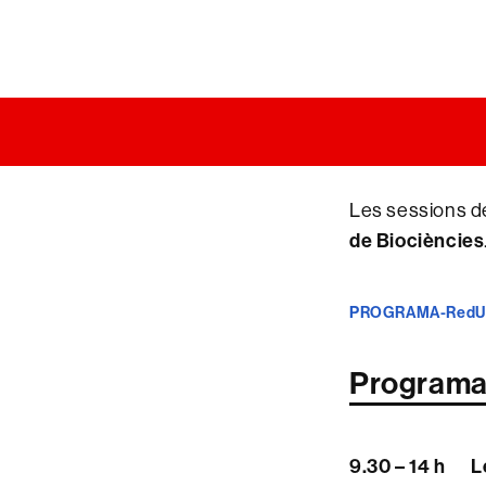
Les sessions d
de Biociències
PROGRAMA-RedU
Program
9.30 – 14 h
L