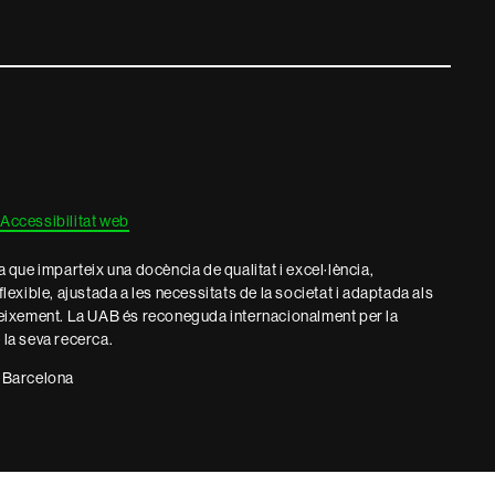
Accessibilitat web
que imparteix una docència de qualitat i excel·lència,
 flexible, ajustada a les necessitats de la societat i adaptada als
eixement. La UAB és reconeguda internacionalment per la
e la seva recerca.
 Barcelona