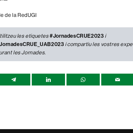
le de la RedUGI
#JornadesCRUE2023
tilitzeu les etiquetes
i
JornadesCRUE_UAB2023
i compartiu les vostres expe
urant les Jornades.
r