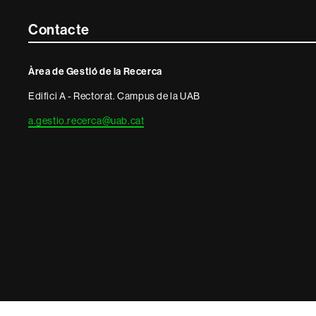
Contacte
Contacte
i
Àrea de Gestió de la Recerca
informació
Edifici A - Rectorat. Campus de la UAB
legal
a.gestio.recerca@uab.cat