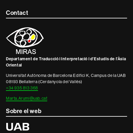
Contacte
Contact
i
informació
legal
Departament de Traducció i Interpretació i d’Estudis de l’Àsia
Oriental
Universitat Autònoma de Barcelona Edifici K, Campus de la UAB
08193 Bellaterra (Cerdanyola del Vallès)
+34 935 813 368
Marta.Arumi@uab.cat
Sobre el web
Universitat
Autònoma
de