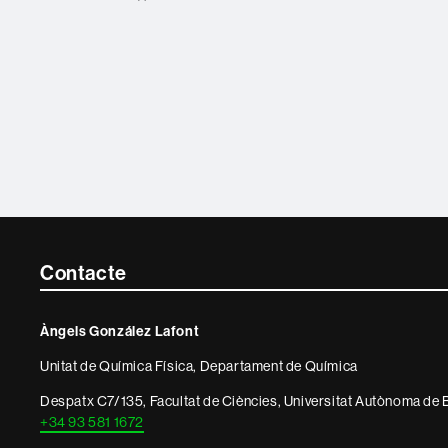
Contacte
Contacte
i
Àngels González Lafont
informació
Unitat de Química Física, Departament de Química
legal
Despatx C7/135, Facultat de Ciències, Universitat Autònoma de
+34 93 581 1672