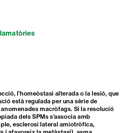
flamatòries
ció, l’homeòstasi alterada o la lesió, que
ució està regulada per una sèrie de
s anomenades macròfags. Si la resolució
ropiada dels SPMs s’associa amb
le, esclerosi lateral amiotròfica,
s i afavoreix la metàstasi), asma,