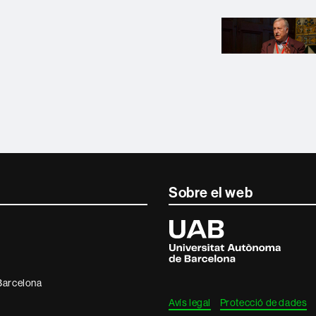
Sobre el web
Universitat
Autònoma
de
Barcelona
 Barcelona
Avís legal
Protecció de dades