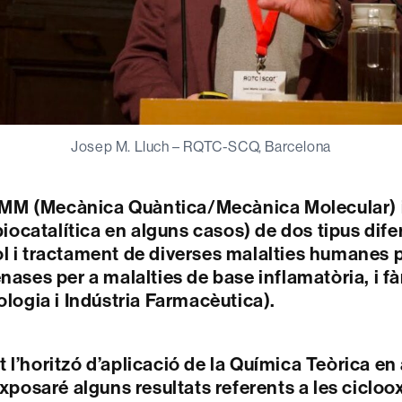
Josep M. Lluch – RQTC-SCQ, Barcelona
MM (Mecànica Quàntica/Mecànica Molecular) i
 biocatalítica en alguns casos) de dos tipus di
ol i tractament de diverses malalties humanes
ases per a malalties de base inflamatòria, i fà
ologia i Indústria Farmacèutica).
 l’horitzó d’aplicació de la Química Teòrica e
xposaré alguns resultats referents a les cicloo