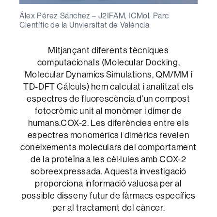
Álex Pérez Sánchez – J2IFAM, ICMol, Parc
Científic de la Unviersitat de València
Mitjançant diferents tècniques
computacionals (Molecular Docking,
Molecular Dynamics Simulations, QM/MM i
TD-DFT Cálculs) hem calculat i analitzat els
espectres de fluorescència d’un compost
fotocròmic unit al monòmer i dímer de
humans.COX-2. Les diferències entre els
espectres monomèrics i dimèrics revelen
coneixements moleculars del comportament
de la proteïna a les cèl·lules amb COX-2
sobreexpressada. Aquesta investigació
proporciona informació valuosa per al
possible disseny futur de fàrmacs específics
per al tractament del càncer.