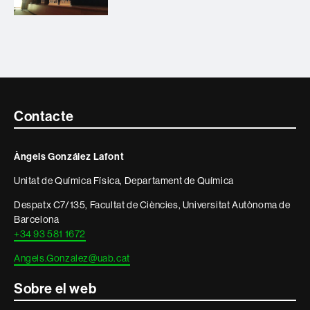
Contacte
Contacte
i
Àngels González Lafont
informació
Unitat de Química Física, Departament de Química
legal
Despatx C7/135, Facultat de Ciències, Universitat Autònoma de
Barcelona
+34 93 581 1672
Angels.Gonzalez@uab.cat
Sobre el web