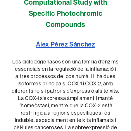
Computational Study with
Specific Photochromic
Compounds
Álex Pérez Sánchez
Les ciclooxigenases són una família d’enzims
essencials en la regulació de la inflamació i
altres processos del cos humà. Hi ha dues
isoformes principals, COX-1 i COX-2, amb
diferents rols i patrons d’expressió als teixits.
La COX-1 s’expressa àmpliament i manté
l’homeòstasi, mentre que la COX-2 està
restringida a regions específiques i és
induïble, especialment en teixits inflamats i
cèl·lules canceroses. La sobreexpressió de